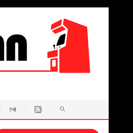
SEARCH
FOR:
Search Button