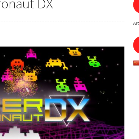
ronaut DX
Ar