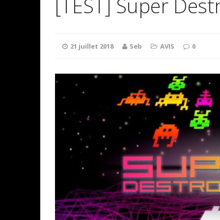
[TEST] Super Dest
21 juillet 2018
Seb
AVIS
0