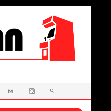
SEARCH
FOR:
Search Button