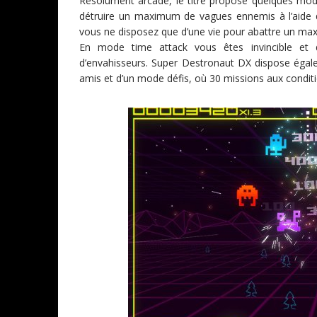
Résolument arcade, le titre propose quelques mo
détruire un maximum de vagues ennemis à l’aide d
vous ne disposez que d’une vie pour abattre un max
En mode time attack vous êtes invincible et
d’envahisseurs. Super Destronaut DX dispose égal
amis et d’un mode défis, où 30 missions aux conditi