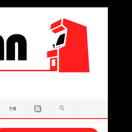
SEARCH
FOR:
Search Button