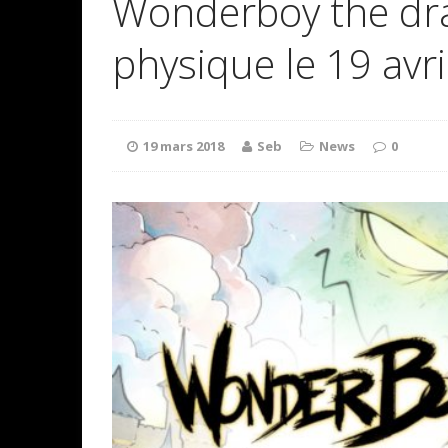
Wonderboy the dra
physique le 19 avri
19 mars 2018
Seb
News
0