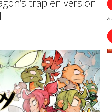
gon’s trap en version
l
Ar