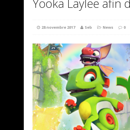
Yooka Laylee afin 
28 novembre 2017
Seb
News
0