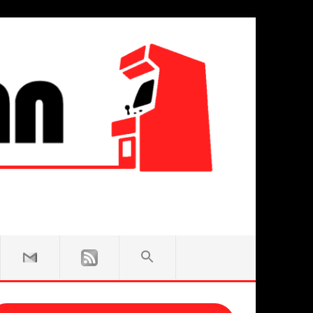
SEARCH
FOR:
Search Button