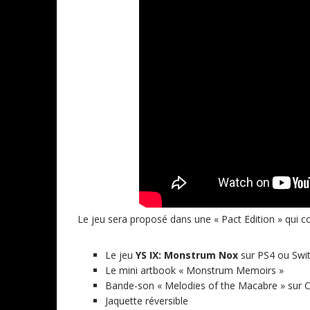
Le jeu sera proposé dans une « Pact Edition » qui co
Le jeu
YS IX: Monstrum Nox
sur PS4 ou Swi
Le mini artbook « Monstrum Memoirs »
Bande-son « Melodies of the Macabre » sur C
Jaquette réversible