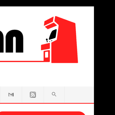
SEARCH
FOR:
Search Button