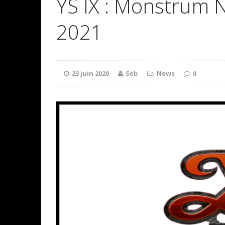
YS IX : Monstrum 
2021
23 juin 2020
Seb
News
0