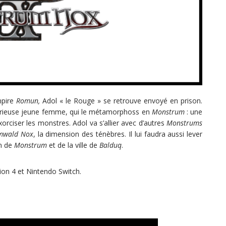
mpire
Romun,
Adol « le Rouge » se retrouve envoyé en prison.
stérieuse jeune femme, qui le métamorphoss en
Monstrum
: une
ciser les monstres. Adol va s’allier avec d’autres
Monstrums
mwald Nox
, la dimension des ténèbres. Il lui faudra aussi lever
on de
Monstrum
et de la ville de
Balduq
.
ion 4 et Nintendo Switch.