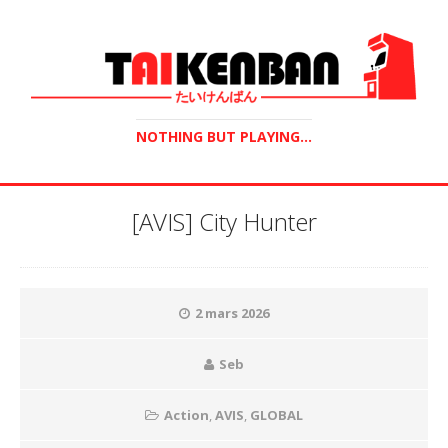
NOTHING BUT PLAYING...
[AVIS] City Hunter
2 mars 2026
Seb
Action
,
AVIS
,
GLOBAL