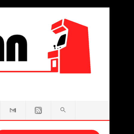
SEARCH
FOR:
Search Button