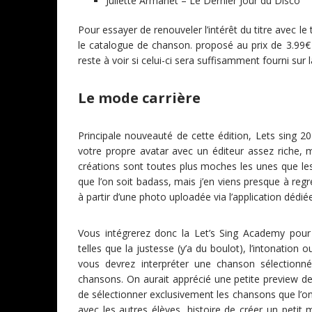
Juliette Armanet – Le Dernier Jour du Disco
Pour essayer de renouveler l’intérêt du titre avec l
le catalogue de chanson. proposé au prix de 3.99
reste à voir si celui-ci sera suffisamment fourni sur 
Le mode carrière
Principale nouveauté de cette édition, Lets sing 
votre propre avatar avec un éditeur assez riche
créations sont toutes plus moches les unes que l
que l’on soit badass, mais j’en viens presque à reg
à partir d’une photo uploadée via l’application dédié
Vous intégrerez donc la Let’s Sing Academy pour 
telles que la justesse (y’a du boulot), l’intonation
vous devrez interpréter une chanson sélectionn
chansons. On aurait apprécié une petite preview des
de sélectionner exclusivement les chansons que l’on
avec les autres élèves, histoire de créer un petit