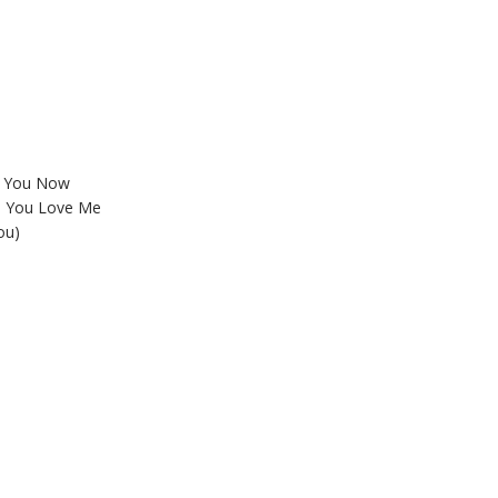
re You Now
e You Love Me
ou)