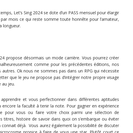
e temps, Let’s Sing 2024 se dote d’un PASS mensuel pour élargir
€ par mois ce qui reste somme toute honnête pour l’amateur,
la longueur.
2024 propose désormais un mode carrière. Vous pourrez créer
, malheureusement comme pour les précédentes éditions, nos
es autres. Ok nous ne sommes pas dans un RPG qui nécessite
retter que le jeu ne propose pas d’intégrer notre propre visage
e au jeu.
apprendre et vous perfectionner dans différentes aptitudes
 ou encore la faculté à tenir la note. Pour gagner en expérience
ée pour vous ou faire votre choix parmi une sélection de
 titres, histoire de savoir dans quoi on s’embarque ou éviter
 connait déjà. Vous aurez également la possibilité de discuter
 microcosme propice à faire de vous une star. Plutôt court ce