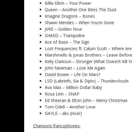
Billie Eilish – Your Power
Queen – Another One Bites The Dust
Imagine Dragons – Bones
Shawn Mendes – When You’re Gone
JVKE – Golden Hour
SHAED – Trampoline
Ace of Base – The Sign
Lost Frequencies ft. Calum Scott – Where A
Marshmello & Jonas Brothers – Leave Befor
Kelly Clarkson – Stronger (What Doesn’t Kill Y
John Newman – Love Me Again
David Bowie – Life On Mars?
LSD (Labrinth, Sia & Diplo) – Thunderclouds
Ava Max – Million Dollar Baby
Rosa Linn – SNAP
Ed Sheeran & Elton John – Merry Christmas
Tom Odell – Another Love
GAYLE – abc (nicer)
Chansons francophones: