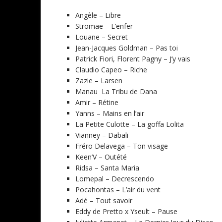
Angèle – Libre
Stromae – L’enfer
Louane – Secret
Jean-Jacques Goldman – Pas toi
Patrick Fiori, Florent Pagny – J’y vais
Claudio Capeo – Riche
Zazie – Larsen
Manau La Tribu de Dana
Amir – Rétine
Yanns – Mains en l’air
La Petite Culotte – La goffa Lolita
Vianney – Dabali
Fréro Delavega – Ton visage
Keen’V – Outété
Ridsa – Santa Maria
Lomepal – Decrescendo
Pocahontas – L’air du vent
Adé – Tout savoir
Eddy de Pretto x Yseult – Pause