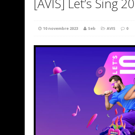
[AVIS] Let’s Sing 2
10 novembre 2023
Seb
AVIS
0