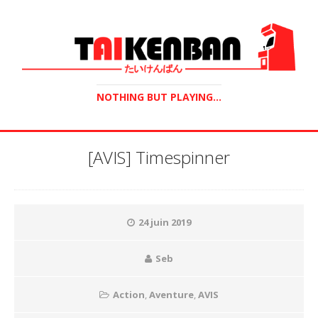
NOTHING BUT PLAYING...
[AVIS] Timespinner
24 juin 2019
Seb
Action
,
Aventure
,
AVIS