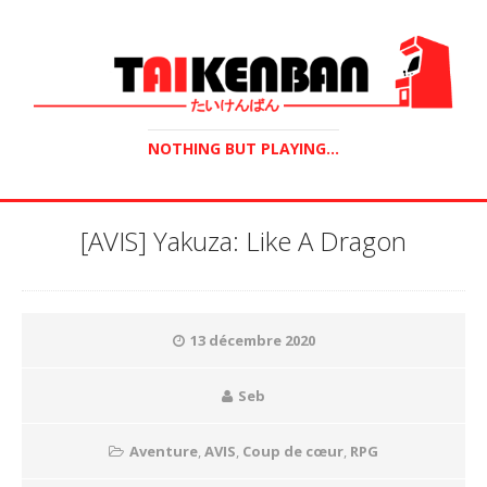
NOTHING BUT PLAYING...
[AVIS] Yakuza: Like A Dragon
13 décembre 2020
Seb
Aventure
,
AVIS
,
Coup de cœur
,
RPG