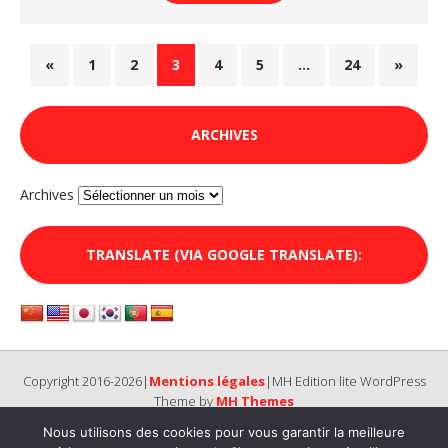
«
1
2
3
4
5
…
24
»
ARCHIVES
Archives
TRANSLATE (VIA GOOGLE TRANSLATE):
Copyright 2016-2026|
Mentions légales
|MH Edition lite WordPress
Theme by
MH Themes
Nous utilisons des cookies pour vous garantir la meilleure