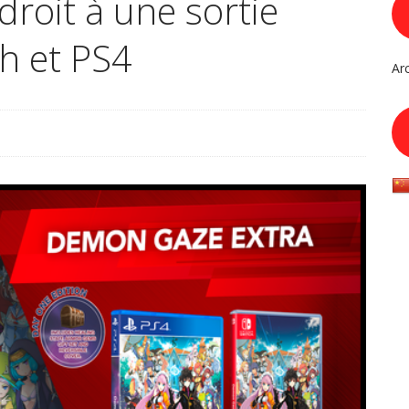
roit à une sortie
h et PS4
Ar