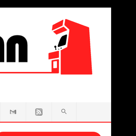
SEARCH
FOR:
Search Button