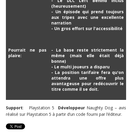
- Le DLC Left Behind inclus
(heureusement)
- Un épisode qui prend toujours
aux tripes avec une excellente
narration
- Un gros effort sur l'accessibilité
Pourrait ne pas
- La base reste strictement la
plaire:
même (mais elle était déjà
bonne)
- Le multi joueurs a disparu
- La position tarifaire fera qu'on
attendra une offre plus
avantageuse pour redécouvrir le
titre comme il se doit.
Support
: Playstation 5
Développeur
Naughty Dog – avis
réalisé sur Playstation 5 à partir d’un code fourni par l’éditeur.