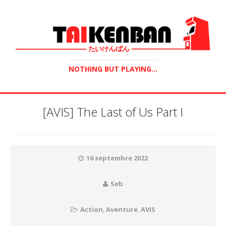
NOTHING BUT PLAYING...
[AVIS] The Last of Us Part I
16 septembre 2022
Seb
Action
,
Aventure
,
AVIS