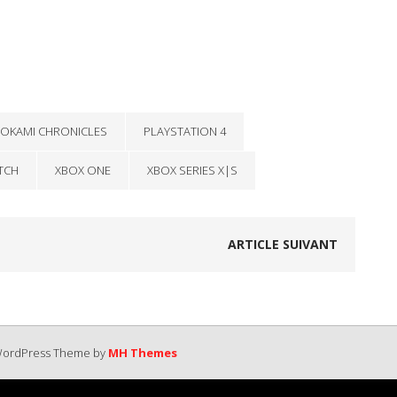
INOKAMI CHRONICLES
PLAYSTATION 4
TCH
XBOX ONE
XBOX SERIES X|S
ARTICLE SUIVANT
 WordPress Theme by
MH Themes