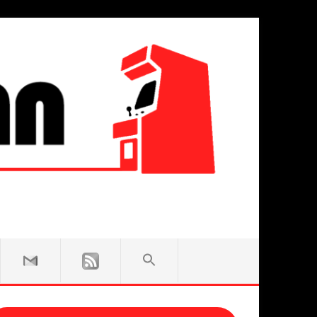
SEARCH
FOR:
Search Button