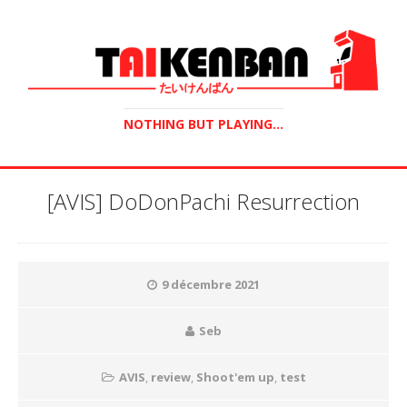
NOTHING BUT PLAYING...
[AVIS] DoDonPachi Resurrection
9 décembre 2021
Seb
AVIS
,
review
,
Shoot'em up
,
test