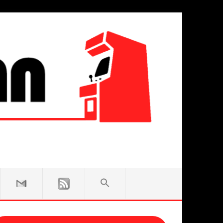
SEARCH
FOR:
Search Button