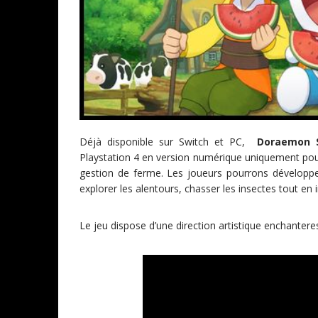
Déjà disponible sur Switch et PC,
Doraemon 
Playstation 4 en version numérique uniquement pour 
gestion de ferme. Les joueurs pourrons développer 
explorer les alentours, chasser les insectes tout en 
Le jeu dispose d’une direction artistique enchantere