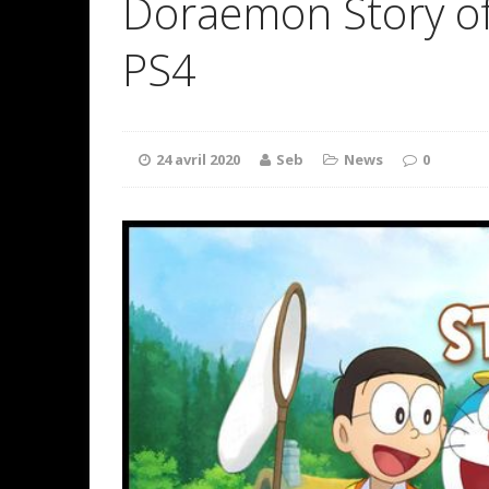
Doraemon Story of
PS4
24 avril 2020
Seb
News
0