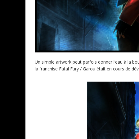
Un simple artwork peut parfois donner l’eau à la 
la franchise Fatal Fury / Garou était en cours de d