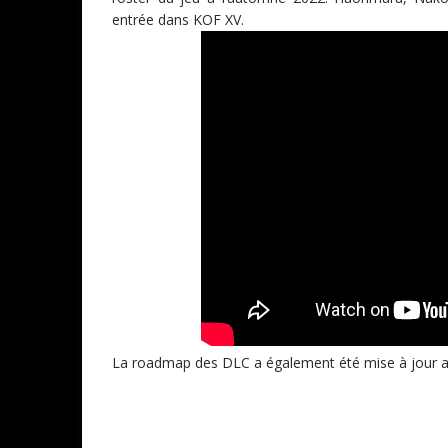
entrée dans KOF XV.
La roadmap des DLC a également été mise à jour a