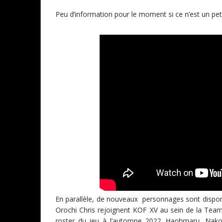
Peu d’information pour le moment si ce n’est un peti
En parallèle, de nouveaux personnages sont dispon
Orochi Chris rejoignent KOF XV au sein de la Te
roster du jeu à l’automne 2022. Haohmaru, Nako