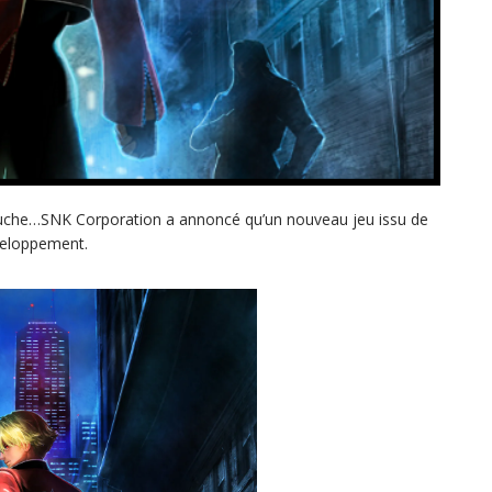
bouche…SNK Corporation a annoncé qu’un nouveau jeu issu de
éveloppement.