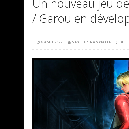
Un nouveau jeu de 
/ Garou en dével
8 août 2022
Seb
Non classé
0