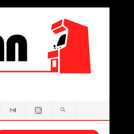
SEARCH
FOR:
Search Button