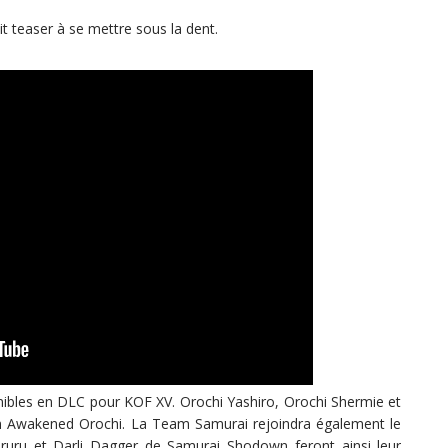
t teaser à se mettre sous la dent.
ibles en DLC pour KOF XV. Orochi Yashiro, Orochi Shermie et
am Awakened Orochi. La Team Samurai rejoindra également le
ruru et Darli Dagger de Samurai Shodown feront ainsi leur