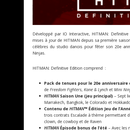
Développé par IO Interactive, HITMAN: Definitive
mises à jour de HITMAN depuis sa première saison, 
célèbres du studio danois pour fêter son 20e ann
Ninjas.
HITMAN: Definitive Edition comprend :
Pack de tenues pour le 20e anniversaire d
de
Freedom Fighters
,
Kane & Lynch
et
Mini Nin
HITMAN
Saison Une (jeu principal)
– Sept l
Marrakech, Bangkok, le Colorado et Hokkaido, 
Contenu de
HITMAN™
Édition Jeu de l’Ann
trois contrats Escalade à thème permettant d
clown, de cowboy et de Raven
HITMAN
Épisode bonus de l’été
– Avec les 