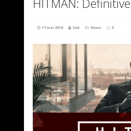
HITMAN: Definitive
17 mai 2018
Seb
News
0