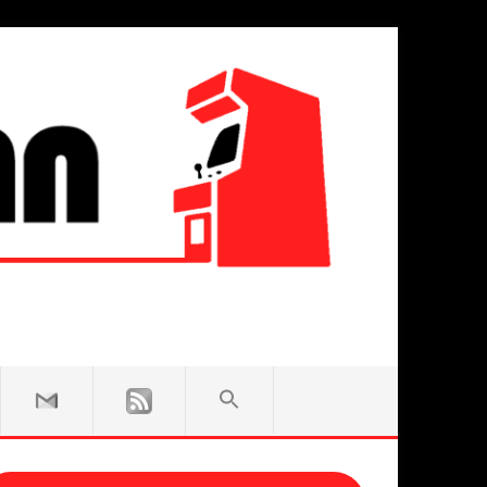
SEARCH
FOR:
Search Button