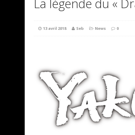
La légende du « D
13 avril 2018
Seb
News
0