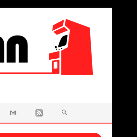
SEARCH
FOR:
Search Button