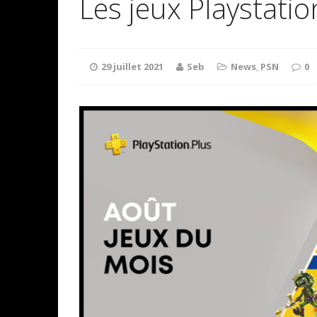
Les jeux Playstatio
29 juillet 2021
Seb
News
,
PSN
0