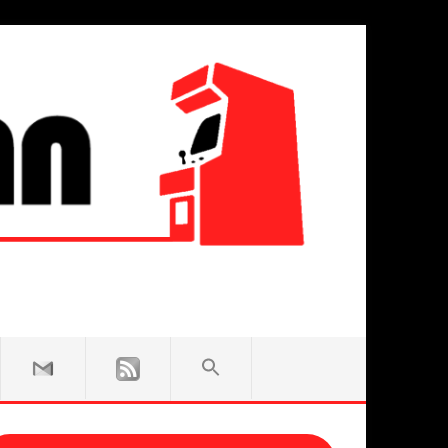
SEARCH
FOR:
Search Button