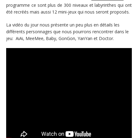
programme ce sont plus de 300 niveaux et labyrinthes qui ont
été recréés mais aussi 12 mini-jeux qui nous seront proposés.
La vidéo du jour nous présente un peu plus en détails les
différents personnages que nous pourrons rencontrer dans le
jeu: AiAi, MeeMee, Baby, GonGon, YanYan et Doctor.