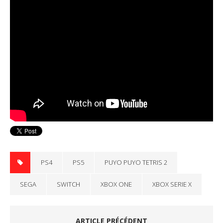
PS4
PS5
PUYO PUYO TETRIS 2
SEGA
SWITCH
XBOX ONE
XBOX SERIE X
ARTICLE PRÉCÉDENT