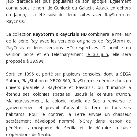
jeux d’arcade les plus populaires de son époque. Également
connu sous le nom de Gunlock ou Galactic Attack en dehors
du Japon, il a été suivi de deux suites avec RayStorm et
RayCrisis.
La collection
RayStorm x RayCrisis HD
combinera le meilleur
de la série Ray avec les versions originales de RayStorm et
RayCrisis et leurs versions HD respectives. Disponible en
version boîte et en téléchargement
le 30 juin
, elle sera
proposée à 39,99€.
Sorti en 1996 et porté sur plusieurs consoles, dont la SEGA
Saturn, PlayStation et XBOX 360, RayStorm se déroule dans un
univers parallèle à RayForce et RayCrisis, où l’humanité a
étendu ses colonies spatiales jusqu’à la ceinture d’Orion.
Malheureusement, la colonie rebelle de Secilia renverse le
gouvernement et prévoit d’anéantir la terre et tous ses
habitants. Pour le contrer, la Terre envoie un chasseur
secrètement développé nommé R-Gray dans l’espoir de
pénétrer l’atmosphère de Secilia et de détruire la base
d’opérations de Secilia.