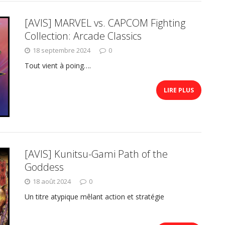
[AVIS] MARVEL vs. CAPCOM Fighting
Collection: Arcade Classics
18 septembre 2024
0
Tout vient à poing….
LIRE PLUS
[AVIS] Kunitsu-Gami Path of the
Goddess
18 août 2024
0
Un titre atypique mêlant action et stratégie