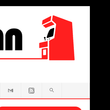
SEARCH
FOR:
Search Button