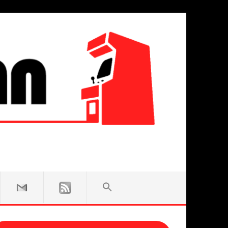
SEARCH
FOR:
Search Button