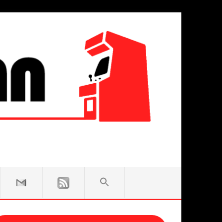
SEARCH
FOR:
Search Button