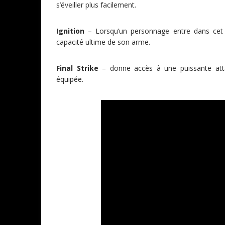
s’éveiller plus facilement.
Ignition
– Lorsqu’un personnage entre dans cet état
capacité ultime de son arme.
Final Strike
– donne accès à une puissante atta
équipée.