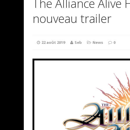
The Alliance Alive
nouveau trailer
22 août 2019
Seb
News
0