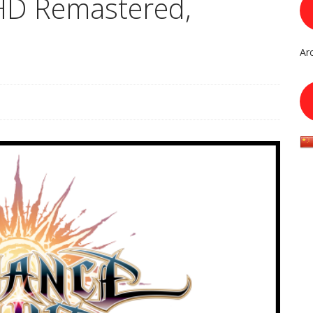
 HD Remastered,
Ar