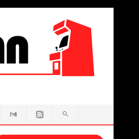
SEARCH
FOR:
Search Button