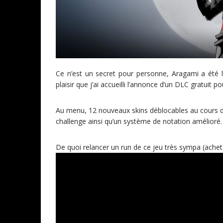
Ce n’est un secret pour personne, Aragami a été 
plaisir que j’ai accueilli l’annonce d’un DLC gratuit pou
Au menu, 12 nouveaux skins déblocables au cours du
challenge ainsi qu’un système de notation amélioré.
De quoi relancer un run de ce jeu très sympa (achete