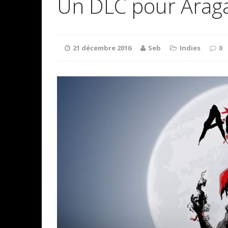
Un DLC pour Arag
21 décembre 2016
Seb
Indies
0