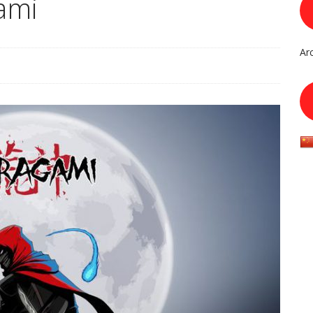
ami
Ar