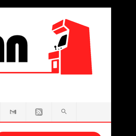
SEARCH
FOR:
Search Button