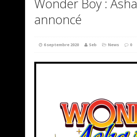
Wonder Boy : Asha
annoncé
6 septembre 2020
Seb
News
0