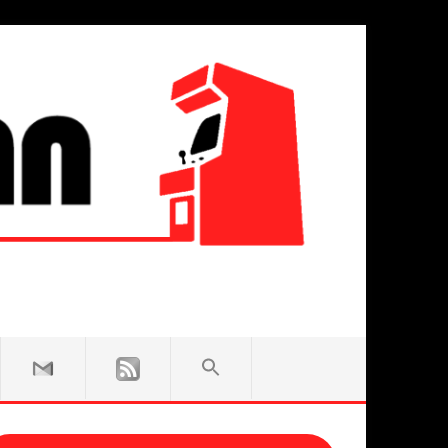
SEARCH
FOR:
Search Button