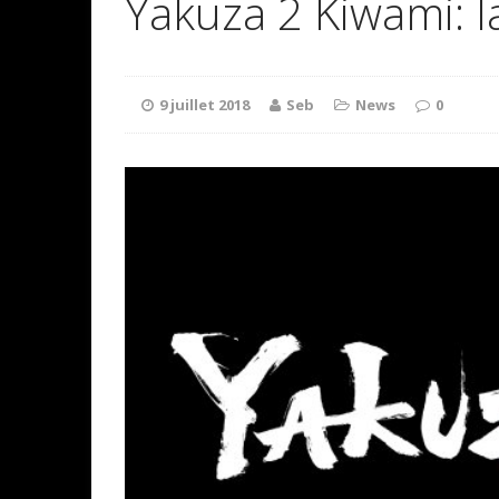
Yakuza 2 Kiwami: 
9 juillet 2018
Seb
News
0