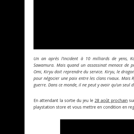
Un an après l’incident à 10 milliards de yens, 
Sawamura. Mais quand un assassinat menace de prov
Omi, Kiryu doit reprendre du service. Kiryu, le drago
pour négocier une paix entre les clans rivaux. Mais R
guerre. Dans ce monde, il ne peut y avoir qu’un seul
En attendant la sortie du jeu le
28 août prochain
sur
playstation store et vous mettre en condition en re