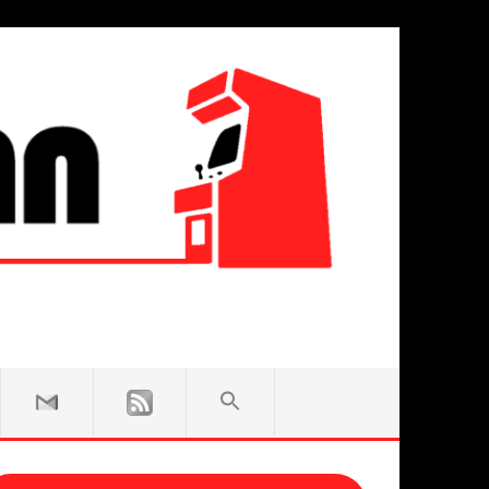
SEARCH
FOR:
Search Button