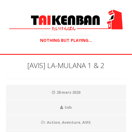
NOTHING BUT PLAYING...
[AVIS] LA-MULANA 1 & 2
28 mars 2020
Seb
Action
,
Aventure
,
AVIS