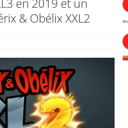
XL3 en 2019 et un
rix & Obélix XXL2
Ar