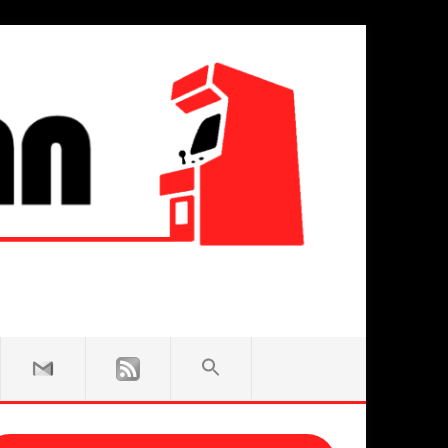
SEARCH
FOR:
Search Button