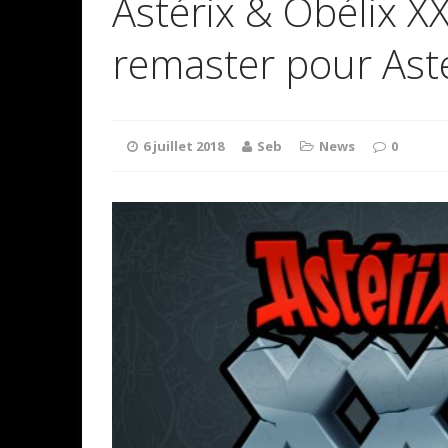
Astérix & Obélix X
remaster pour Asté
6 juillet 2018
Seb
News
0