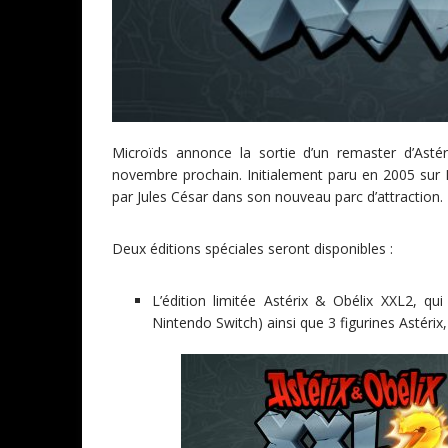
Microïds annonce la sortie d’un remaster d’Ast
novembre prochain. Initialement paru en 2005 sur Pl
par Jules César dans son nouveau parc d’attraction.
Deux éditions spéciales seront disponibles :
L’édition limitée Astérix & Obélix XXL2, q
Nintendo Switch) ainsi que 3 figurines Astérix, 