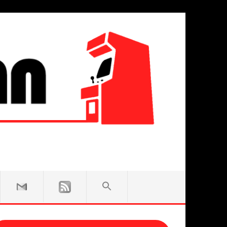
SEARCH
FOR:
Search Button