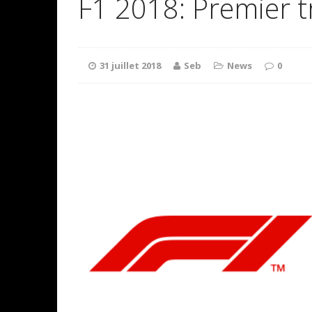
F1 2018: Premier t
31 juillet 2018
Seb
News
0