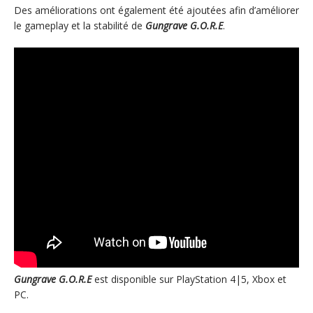
Des améliorations ont également été ajoutées afin d’améliorer
le gameplay et la stabilité de
Gungrave G.O.R.E
.
Gungrave G.O.R.E
est disponible sur PlayStation 4|5, Xbox et
PC.