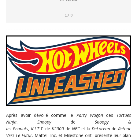
0
Après avoir dévoilé comme le
Party Wagon
des
Tortues
Ninja
,
Snoopy
de
Snoopy &
les
Peanuts
,
K.I.T.T.
de
K2000
de
NBC
et la
DeLorean
de
Retour
Vers Le Futur,
Mattel, Inc. et Milestone ont présenté leur plan