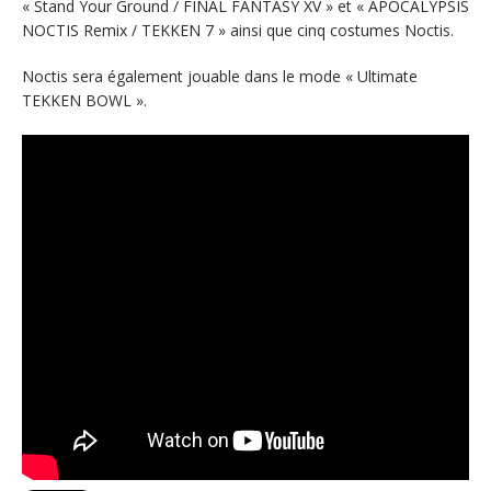
« Stand Your Ground / FINAL FANTASY XV » et « APOCALYPSIS
NOCTIS Remix / TEKKEN 7 » ainsi que cinq costumes Noctis.
Noctis sera également jouable dans le mode « Ultimate
TEKKEN BOWL ».