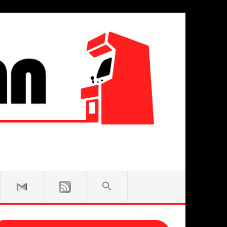
SEARCH
FOR:
Search Button