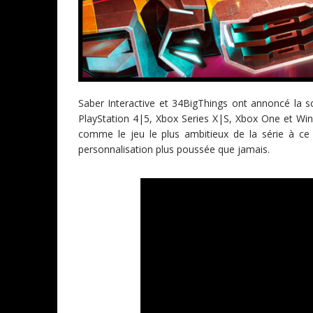
Saber Interactive et 34BigThings ont annoncé la s
PlayStation 4|5, Xbox Series X|S, Xbox One et Wi
comme le jeu le plus ambitieux de la série à ce 
personnalisation plus poussée que jamais.