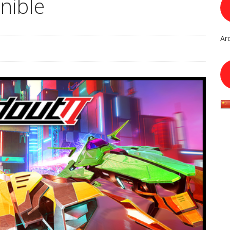
nible
Ar