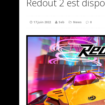
Redout 2 est dispo
17 juin 2022
Seb
News
0