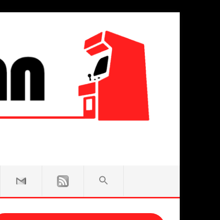
SEARCH
FOR:
Search Button