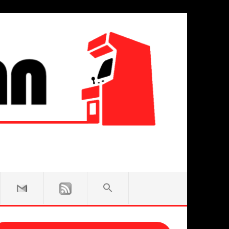
SEARCH
FOR:
Search Button