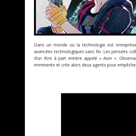
Dans un monde où la technologie est omniprésen
avancées technologiques sans fin. Les pensées col
d’un être à part entière appelé « Aion ». Observa
imminente et crée alors deux agents pour empêcher c