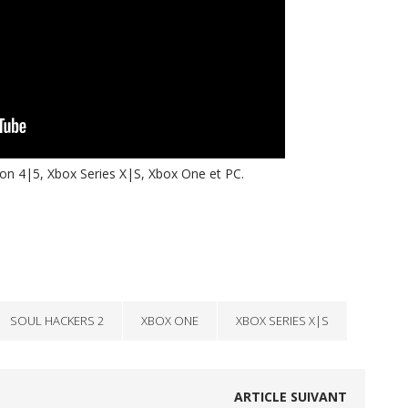
tion 4|5, Xbox Series X|S, Xbox One et PC.
SOUL HACKERS 2
XBOX ONE
XBOX SERIES X|S
ARTICLE SUIVANT