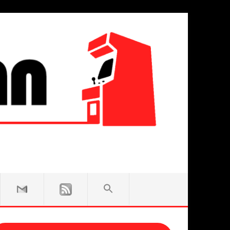
SEARCH
FOR:
Search Button