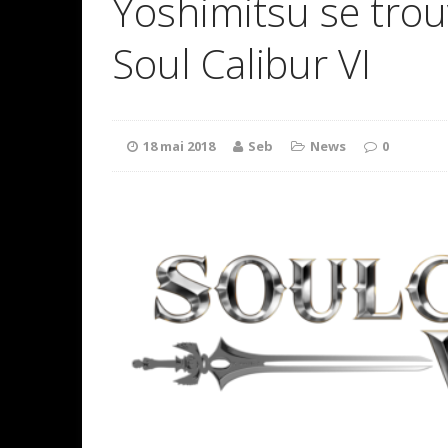
Yoshimitsu se tro
Soul Calibur VI
18 mai 2018
Seb
News
0