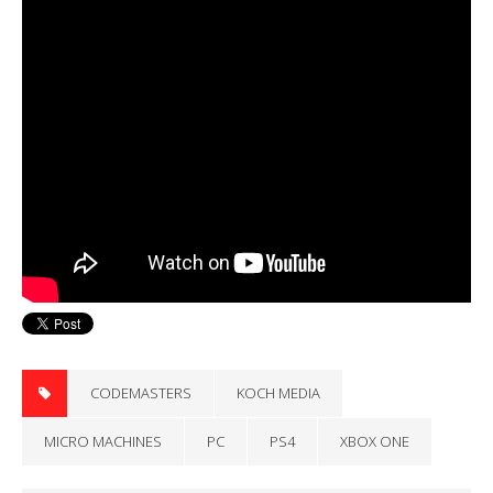
CODEMASTERS
KOCH MEDIA
MICRO MACHINES
PC
PS4
XBOX ONE