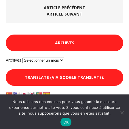
ARTICLE PRÉCÉDENT
ARTICLE SUIVANT
ARCHIVES
Archives
TRANSLATE (VIA GOOGLE TRANSLATE):
Nous utilisons des cookies pour vous garantir la meilleure
expérience sur notre site web. Si vous continuez à utiliser ce
site, nous supposerons que vous en êtes satisfait.
Copyright 2016-2026|
Mentions légales
|MH Edition lite WordPress
Theme by
MH Themes
OK