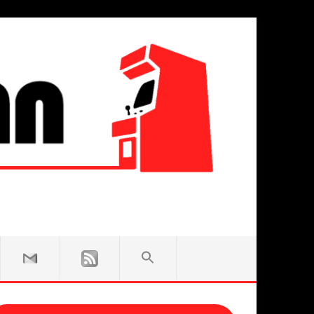
SEARCH
FOR:
Search Button