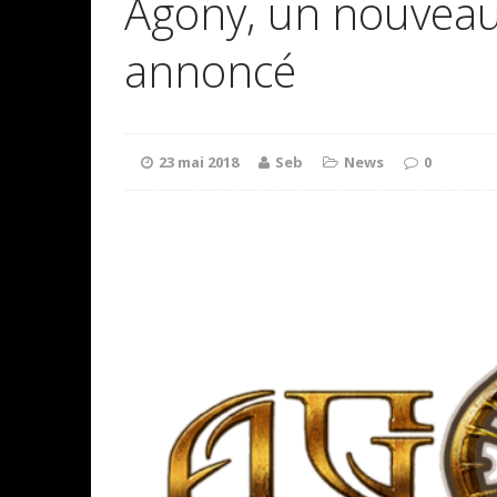
Agony, un nouvea
annoncé
23 mai 2018
Seb
News
0