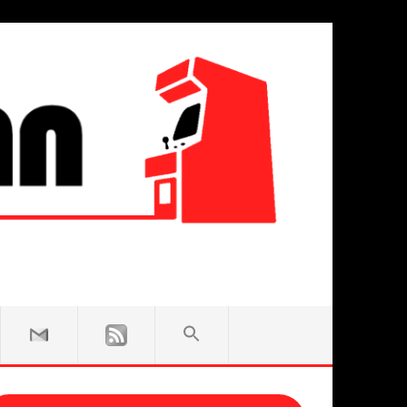
SEARCH
FOR:
Search Button