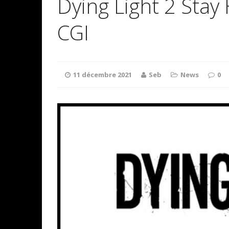
Dying Light 2 Stay
CGI
11 décembre 2021
Seb
News
0