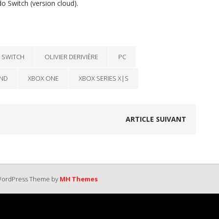
o Switch (version cloud).
 SWITCH
OLIVIER DERIVIÈRE
PC
ND
XBOX ONE
XBOX SERIES X|S
ARTICLE SUIVANT
 WordPress Theme by
MH Themes