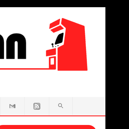
SEARCH
FOR:
Search Button