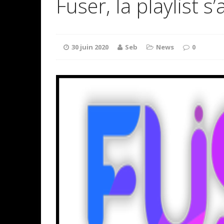
Fuser, la playlist s
30 juin 2020
Seb
News
0