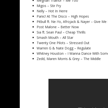
Meghan Trainor – Me Too
Migos – Stir Fry
Nelly – Hot In Herre
Panic! At The Disco – High Hopes
Pitbull ft. Ne-Yo, Afrojack & Nayer – Give Me
Post Malone – Better Now
Sia ft. Sean Paul – Cheap Thrills
Smash Mouth – All Star
Twenty One Pilots – Stressed Out
Warren G & Nate Dogg – Regulate
Whitney Houston – I Wanna Dance With So
Zedd, Maren Morris & Grey – The Middle