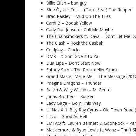
Billie Eilish – bad guy
Blue Öyster Cult – (Don’t Fear) The Reaper
Brad Paisley – Mud On The Tires
Cardi B – Bodak Yellow
Carly Rae Jepsen – Call Me Maybe
The Chainsmokers ft. Daya – Don’t Let Me 
The Clash – Rock the Casbah
Coldplay – Clocks
DMX – X Gon’ Give It to Ya
Dua Lipa – Don’t Start Now
Fatboy Slim – The Rockafeller Skank
Grand Master Melle Mel – The Message (201
Imagine Dragons – Thunder
Balvin & Willy William – Mi Gente
Jonas Brothers – Sucker
Lady Gaga – Born This Way
Lil Nas X ft. Billy Ray Cyrus – Old Town Road 
Lizzo – Good As Hell
LMFAO ft. Lauren Bennett & GoonRock – Pa
Macklemore & Ryan Lewis ft. Wanz – Thrift 