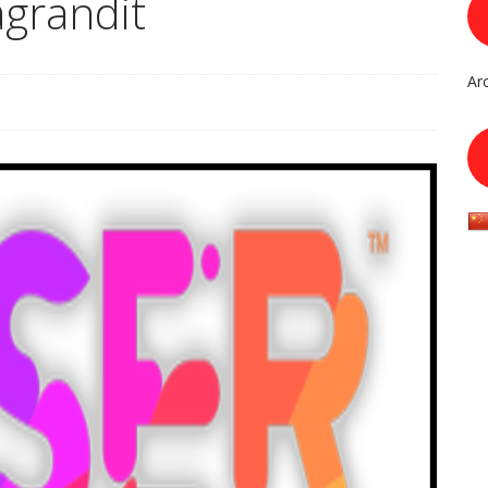
’agrandit
Ar