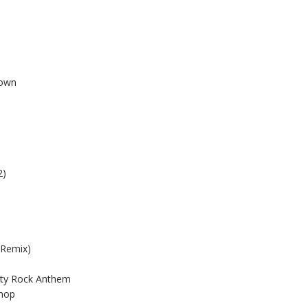
Down
2)
(Remix)
rty Rock Anthem
Shop