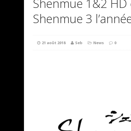
Shenmue 1&2 HD es
Shenmue 3 l’année
21 août 2018
Seb
News
0