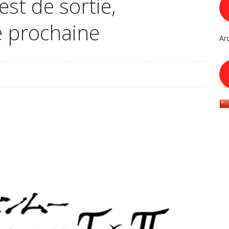
t de sortie,
 prochaine
Ar