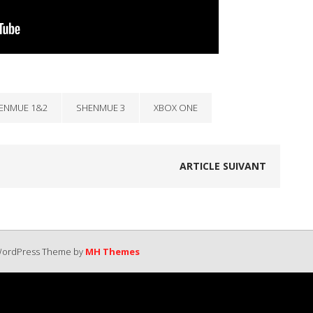
ENMUE 1&2
SHENMUE 3
XBOX ONE
ARTICLE SUIVANT
 WordPress Theme by
MH Themes