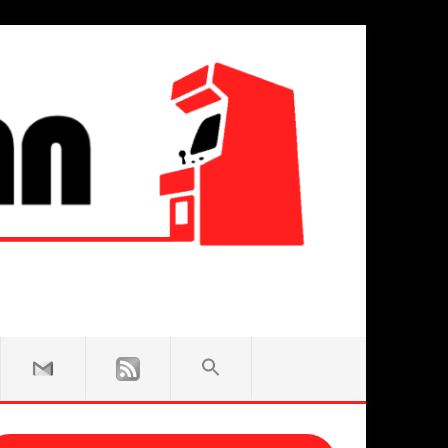
SEARCH
FOR:
Search Button