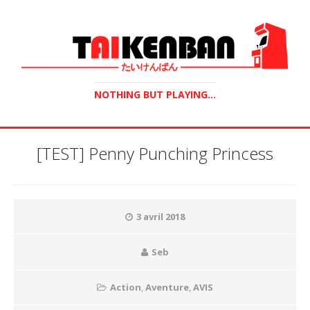
NOTHING BUT PLAYING...
[TEST] Penny Punching Princess
3 avril 2018
Seb
Action
,
Aventure
,
AVIS