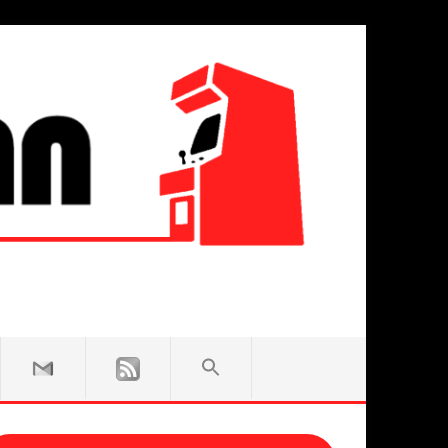
SEARCH
FOR:
Search Button