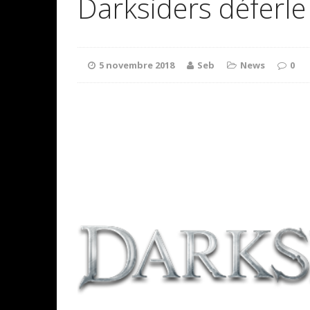
Darksiders déferl
5 novembre 2018
Seb
News
0