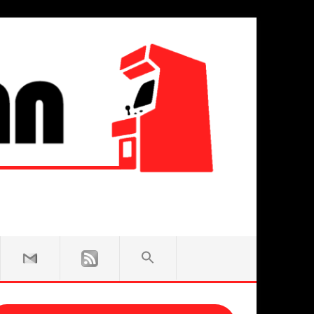
SEARCH
FOR:
Search Button