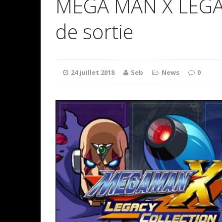
MEGA MAN X LEGA
de sortie
24 juillet 2018
Seb
News
0