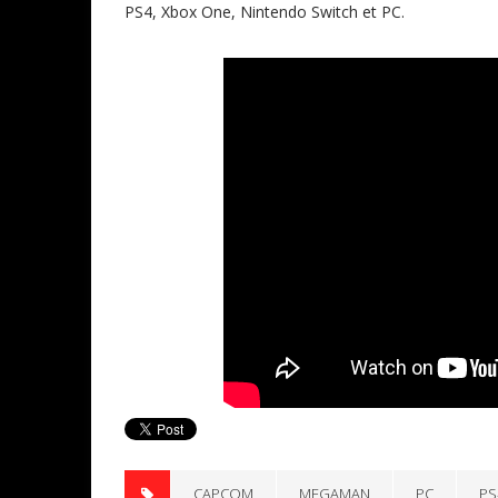
PS4, Xbox One, Nintendo Switch et PC.
CAPCOM
MEGAMAN
PC
PS